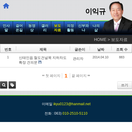
이익규
인사
걸어
동영
갤러
보도
의정
신부와
나의
말
온길
상
리
자료
활동
나
삶
HOME > 보도자료
번호
제목
글쓴이
날짜
조회 수
1
2014.04.10
883
신태인읍 철도건널목 지하차도
관리자
확장 건의문
1
첫 페이지
끝 페이지
쓰기
검색
태그
이메일
ikyu0123@hanmail.net
전화 : 063)
010-2510-5110