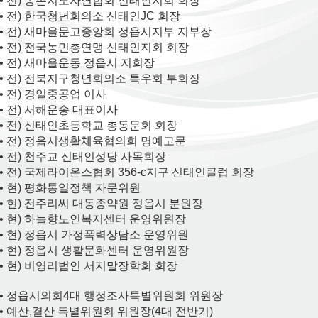
• 전) 농촌지도자연합회 신태인지회 회장
• 전) 한국청년회의소 신태인JC 회장
• 전) 새마을문고중앙회 정읍시지부 지부장
• 전) 전국농민총연맹 신태인지회 회장
• 전) 새마을운동 정읍시 지회장
• 전) 전북지구청년회의소 특우회 부회장
• 전) 경일중공업 이사
• 전) 서해운송 대표이사
• 전) 신태인초등학교 총동문회 회장
• 전) 정읍시생활체육협의회 명예고문
• 전) 천주교 신태인성당 사목회장
• 전) 국제라이온스협회 356-c지구 신태인클럽 회장
• 현) 평화통일정책 자문위원
• 현) 전주리씨 대동종약원 정읍시 분원장
• 현) 하늘향노인복지센터 운영위원장
• 현) 정읍시 가정폭력상담소 운영위원
• 현) 정읍시 생활문화센터 운영위원장
• 현) 비영리법인 서지말장학회 회장
• 정읍시의회4대 행정조사특별위원회 위원장
• 예산,결산 특별위원회 위원장(4대 전반기)