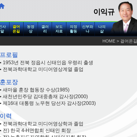
이익규
인사
걸어
동영
갤러
보도
의정
신부와
나의
말
온길
상
리
자료
활동
나
삶
HOME > 걸어온
프로필
• 1953년 전북 정읍시 신태인읍 우령리 출생
• 전북과학대학교 미디어영상계열 졸업
훈포장
• 새마을 훈장 협동장 수상(1985)
• 새천년민주당 김대중총재 감사장(2000)
• 제16대 대통령 노무현 당선자 감사장(2003)
이력
• 전북과학대학교 미디어영상학과 졸업
• 전) 한국 4-H연합회 신태인 회장