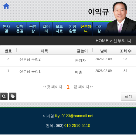
이익규
인사
걸어
동영
갤러
보도
의정
신부와
나의
말
온길
상
리
자료
활동
나
삶
HOME > 신부와 나
번호
제목
글쓴이
날짜
조회 수
2
2026.02.09
93
신부님 문장2
관리자
1
2026.02.09
84
신부님 문장1
예촌
1
첫 페이지
끝 페이지
쓰기
검색
태그
이메일
ikyu0123@hanmail.net
전화 : 063)
010-2510-5110